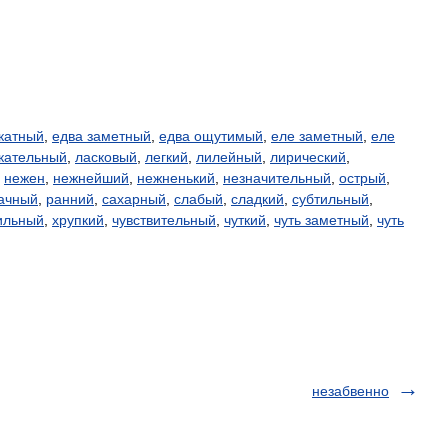
катный
,
едва заметный
,
едва ощутимый
,
еле заметный
,
еле
кательный
,
ласковый
,
легкий
,
лилейный
,
лирический
,
,
нежен
,
нежнейший
,
нежненький
,
незначительный
,
острый
,
ачный
,
ранний
,
сахарный
,
слабый
,
сладкий
,
субтильный
,
ильный
,
хрупкий
,
чувствительный
,
чуткий
,
чуть заметный
,
чуть
незабвенно