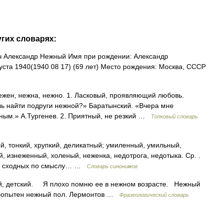
угих словарях:
 Александр Нежный Имя при рождении: Александр
ста 1940(1940 08 17) (69 лет) Место рождения: Москва, СССР
ен, нежна, нежно. 1. Ласковый, проявляющий любовь.
ль найти подруги нежной?» Баратынский. «Вчера мне
ным.» А.Тургенев. 2. Приятный, не резкий …
Толковый словарь
, тонкий, хрупкий, деликатный; умиленный, умильный,
 изнеженный, холеный, неженка, недотрога, недотыка. Ср. .
в и сходных по смыслу… …
Словарь синонимов
, детский. Я плохо помню ее в нежном возрасте. Нежный
юбопытен нежный пол. Лермонтов …
Фразеологический словарь