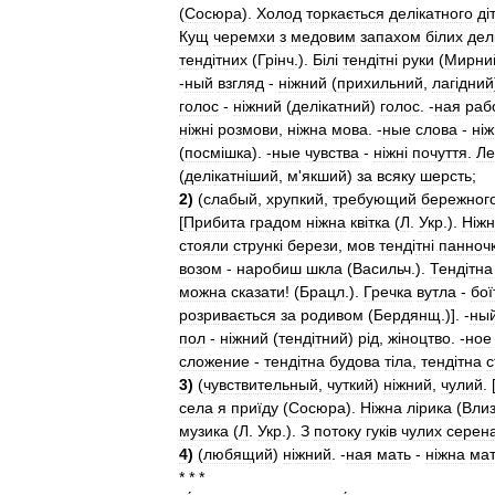
(
Сосюра
).
Холод
торкається
дел
і
катного
д
і
Кущ
черемхи
з
медовим
запахом
б
і
лих
дел
тенд
і
тних
(
Гр
і
нч
.).
Б
і
л
і
тенд
і
тн
і
руки
(
Мирни
-
ный
взгляд
-
н
і
жний
(
прихильний
,
лаг
і
дний
голос
-
н
і
жний
(
дел
і
катний
)
голос
. -
ная
раб
н
і
жн
і
розмови
,
н
і
жна
мова
. -
ные
слова
-
н
і
ж
(
посм
і
шка
). -
ные
чувства
-
н
і
жн
і
почуття
.
Ле
(
дел
і
катн
і
ший
,
м
'
якший
)
за
всяку
шерсть
;
2
)
(
слабый
,
хрупкий
,
требующий
бережног
[
Прибита
градом
н
і
жна
кв
і
тка
(
Л
.
Укр
.).
Н
і
жн
стояли
струнк
і
берези
,
мов
тенд
і
тн
і
панноч
возом
-
наробиш
шкла
(
Васильч
.).
Тенд
і
тна
можна
сказати
! (
Брацл
.).
Гречка
вутла
-
бої
розривається
за
родивом
(
Бердянщ
.)]. -
ны
пол
-
н
і
жний
(
тенд
і
тний
)
р
і
д
,
ж
і
ноцтво
. -
ное
сложение
-
тенд
і
тна
будова
т
і
ла
,
тенд
і
тна
с
3
)
(
чувствительный
,
чуткий
)
н
і
жний
,
чулий
. 
села
я
приїду
(
Сосюра
).
Н
і
жна
л
і
рика
(
Влиз
музика
(
Л
.
Укр
.).
З
потоку
гук
і
в
чулих
серен
4
)
(
любящий
)
н
і
жний
. -
ная
мать
-
н
і
жна
ма
* * *