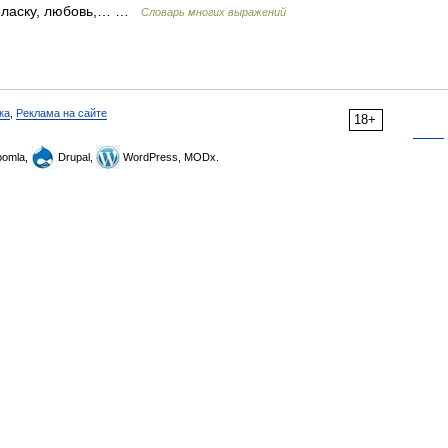
й ласку, любовь,… …
Словарь многих выражений
ка
,
Реклама на сайте
18+
omla,
Drupal,
WordPress, MODx.