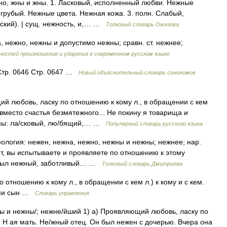
но, жны и жны. 1. Ласковый, исполненный любви. Нежные
не грубый. Нежные цвета. Нежная кожа. 3. полн. Слабый,
тский). | сущ. нежность, и,… …
Толковый словарь Ожегова
, нежно, нежны и допустимо нежны; сравн. ст. нежнее;
ностей произношения и ударения в современном русском языке
Стр. 0646 Стр. 0647 …
Новый объяснительный словарь синонимов
ий любовь, ласку по отношению к кому л., в обращении с кем
место счастья безмятежного... Не покину я товарища и
имы: ла/сковый, лю/бящий,… …
Популярный словарь русского языка
ология: нежен, нежна, нежно, нежны и нежны; нежнее; нар.
ит, вы испытываете и проявляете по отношению к этому
н был нежный, заботливый… …
Толковый словарь Дмитриева
отношению к кому л., в обращении с кем л.) к кому и с кем.
ями сын …
Словарь управления
жны и нежны/; нежне/йший 1) а) Проявляющий любовь, ласку по
. Н ая мать. Не/жный отец. Он был нежен с дочерью. Вчера она