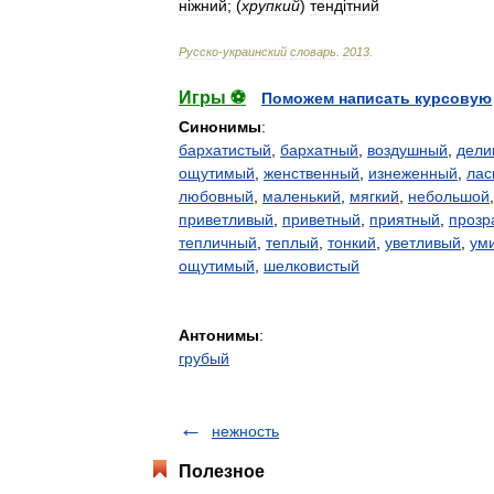
н
і
́жний
;
(
хрупкий
)
тенд
і
́тний
Русско
-
украинский
словарь
.
2013
.
Игры ⚽
Поможем написать курсовую
Синонимы
:
бархатистый
,
бархатный
,
воздушный
,
дели
ощутимый
,
женственный
,
изнеженный
,
лас
любовный
,
маленький
,
мягкий
,
небольшой
приветливый
,
приветный
,
приятный
,
прозр
тепличный
,
теплый
,
тонкий
,
уветливый
,
ум
ощутимый
,
шелковистый
Антонимы
:
грубый
нежность
Полезное