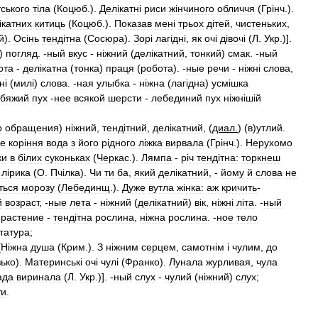
тського
т
і
ла
(
Коцюб
.).
Дел
і
катн
і
риси
ж
і
нчиного
обличчя
(
Гр
і
нч
.).
і
катних
китиць
(
Коцюб
.).
Показав
мен
і
трьох
д
і
тей
,
чистеньких
,
й
).
Ос
і
нь
тенд
і
тна
(
Сосюра
).
Зор
і
лаг
і
дн
і,
як
оч
і
д
і
воч
і (
Л
.
Укр
.)].
)
погляд
. -
ный
вкус
-
н
і
жний
(
дел
і
катний
,
тонкий
)
смак
. -
ный
ота
-
дел
і
катна
(
тонка
)
праця
(
робота
). -
ные
речи
-
н
і
жн
і
слова
,
н
і (
мил
і)
слова
. -
ная
улыбка
-
н
і
жна
(
лаг
і
дна
)
усм
і
шка
бяжий
пух
-
нее
всякой
шерсти
-
лебединий
пух
н
і
жн
і
ш
і
й
о
обращения
)
н
і
жний
,
тенд
і
тний
,
дел
і
катний
, (
диал
.
) (
в
)
утлий
.
е
кор
і
ння
вода
з
його
р
і
дного
л
і
жка
вирвала
(
Гр
і
нч
.).
Нерухомо
ки
в
б
і
лих
суконьках
(
Черкас
.).
Лямпа
-
р
і
ч
тенд
і
тна:
торкнеш
л
і
рика
(
О
.
Пч
і
лка
).
Чи
ти
ба
,
який
дел
і
катний
, -
йому
й
слова
не
ться
морозу
(
Лебединщ
.).
Дуже
вутла
ж
і
нка:
аж
кричить
-
й
возраст
, -
ные
лета
-
н
і
жний
(
дел
і
катний
)
в
і
к
,
н
і
жн
і
л
і
та
. -
ный
растение
-
тенд
і
тна
рослина
,
н
і
жна
рослина
. -
ное
тело
татура
;
[
Н
і
жна
душа
(
Крим
.).
З
н
і
жним
серцем
,
самотн
і
м
і
чулим
,
до
ько
).
Материнськ
і
оч
і
чул
і (
Франко
).
Лунала
журливая
,
чула
ада
виринала
(
Л
.
Укр
.)]. -
ный
слух
-
чулий
(
н
і
жний
)
слух
;
ти
.