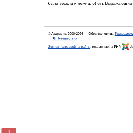
была весела и нежна. б) отт. Выражающи
© Академик, 2000-2026
Обратная связь:
Техподдерж
👣 Путешествия
Экспорт словарей на сайты
, сделанные на PHP,
Jo
3