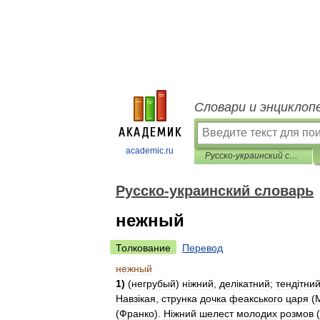
Словари и энциклоп
academic.ru
Русско-украинский словарь
Русско-украинский словарь
нежный
Толкование
Перевод
нежный
1
)
(
негрубый
)
н
і
жний
,
дел
і
катний
;
тенд
і
тни
Навз
і
кая
,
струнка
дочка
феакського
царя
(
(
Франко
).
Н
і
жний
шелест
молодих
розмов
(