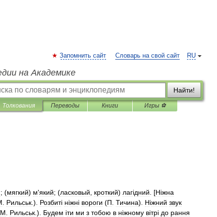
Запомнить сайт
Словарь на свой сайт
RU
едии на Академике
Найти!
Толкования
Переводы
Книги
Игры ⚽
й
; (
мягкий
)
м
'
який
; (
ласковый
,
кроткий
)
лаг
і
дний
. [
Н
і
жна
М
.
Рильськ
.).
Розбит
і
н
і
жн
і
вороги
(
П
.
Тичина
).
Н
і
жний
звук
М
.
Рильськ
.).
Будем
і
ти
ми
з
тобою
в
н
і
жному
в
і
тр
і
до
рання