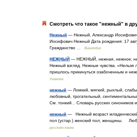
Смотреть что такое "нежный" в др
Нежный
— Нежный, Александр Иосифович
Иосифович Нежный Дата рождения: 17 авгу
Гражданство …
Википедия
НЕЖНЫЙ
— НЕЖНЫЙ, нежная, нежное; неж
Нежный взгляд. Нежные чувства. «Нельзя 
пришлось прикинуться озабоченным и неж
Ушакова
нежный
— Ломкий, мягкий, рыхлый, слабый
любовный, трогательный, сентиментальный,
См. тонкий... Словарь русских синонимо
нежный
— Нежный возраст младенческий
пол (устар.) женский пол; женщины. Л
русского языка