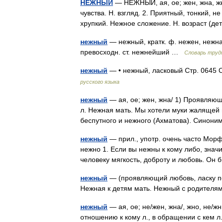
НЕЖНЫЙ
— НЕЖНЫЙ, ая, ое; жен, жна, ж
чувства. Н. взгляд. 2. Приятный, тонкий, 
хрупкий. Нежное сложение. Н. возраст (де
нежный
— нежный, кратк. ф. нежен, нежна
превосходн. ст. нежнейший …
Словарь труд
нежный
— • нежный, ласковый Стр. 0645 
русского языка
нежный
— ая, ое; жен, жна/ 1) Проявляющ
л. Нежная мать. Мы хотели муки жалящей в
беспутного и нежного (Ахматова). Синон
нежный
— прил., употр. очень часто Морф
нежно 1. Если вы нежны к кому либо, знач
человеку мягкость, доброту и любовь. О
нежный
— (проявляющий любовь, ласку по 
Нежная к детям мать. Нежный с родител
нежный
— ая, ое; не/жен, жна/, жно, не/
отношению к кому л., в обращении с кем л